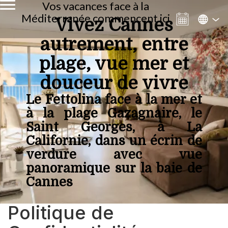
Vos vacances face à la
Méditerranée commencent ici
Vivez Cannes
autrement, entre
plage, vue mer et
douceur de vivre
Le Fettolina face à la mer et
à la plage Gazagnaire, le
Saint Georges, à La
Californie, dans un écrin de
verdure avec vue
panoramique sur la baie de
Cannes
Politique de