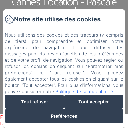
Cannes Location - Pascale
Beaud
Notre site utilise des cookies
Politique de confidentialité
Informations légales
Nous utilisons des cookies et des traceurs (y compris
Informations sur les cookies
de tiers) pour comprendre et optimiser votre
expérience de navigation et pour diffuser des
120 boulevard Eugène Gazagnaire,
messages publicitaires en fonction de vos préférences
Cannes, 06400, France
et de votre profil de navigation. Vous pouvez régler ou
chammorgane@hotmail.fr
refuser les cookies en cliquant sur "Paramétrer mes
préférences" ou "Tout refuser". Vous pouvez
00 33 6 25 98 47 92
également accepter tous les cookies en cliquant sur le
bouton "Tout accepter". Pour plus d'informations, vous
pouvez consulter notre
Politique de confidentialité
.
Tout refuser
Tout accepter
Créé par Amenitiz
Préférences
Failed to load BookingEngine/index: Loading chunk 1322
failed. (missing: