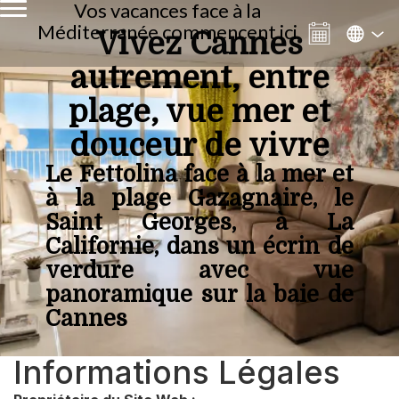
Vos vacances face à la
Méditerranée commencent ici
Vivez Cannes
autrement, entre
plage, vue mer et
douceur de vivre
Le Fettolina face à la mer et
à la plage Gazagnaire, le
Saint Georges, à La
Californie, dans un écrin de
verdure avec vue
panoramique sur la baie de
Cannes
Informations Légales